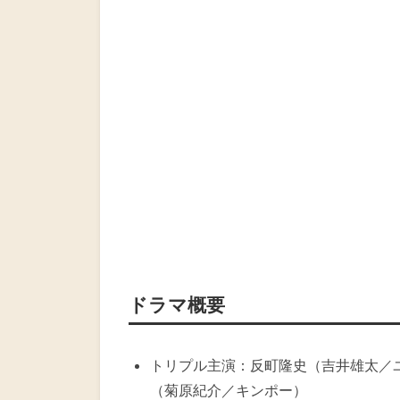
ドラマ概要
トリプル主演：反町隆史（吉井雄太／
（菊原紀介／キンポー）