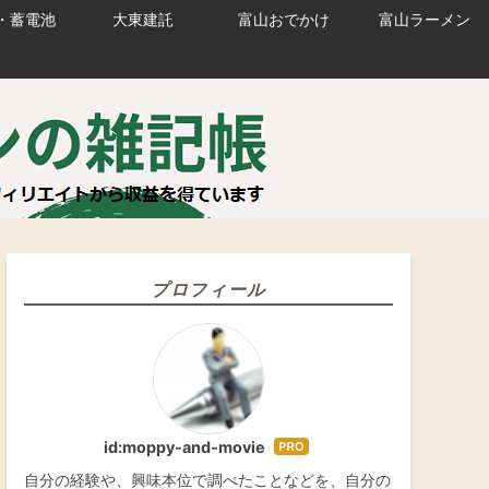
・蓄電池
大東建託
富山おでかけ
富山ラーメン
プロフィール
id:moppy-and-movie
はて
なブ
自分の経験や、興味本位で調べたことなどを、自分の