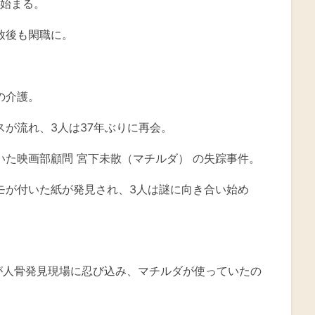
始まる。
放後も閑職に。
の介護。
が流れ、3人は37年ぶりに再会。
た映画部顧問 宮下未散（マチルダ） の失踪事件。
モが付いた紙が発見され、3人は謎に向き合い始め
が人骨発見現場に忍び込み、マチルダが使っていたの