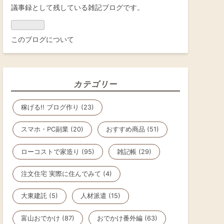
ログ
議事録として残している雑記ブログです。
Pro
このブログについて
カテゴリー
稼げる!! ブログ作り (23)
スマホ・PC副業 (20)
おすすめ商品 (51)
ローコストで家造り (95)
雑記帳 (29)
注文住宅 実際に住んでみて (4)
大東建託 (5)
人材派遣 (15)
富山おでかけ (87)
おでかけ番外編 (63)