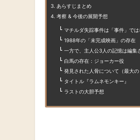
あらすじまとめ
考察 & 今後の展開予想
マチルダ失踪事件は「事件」では
1988年の「未完成映画」の存在
一方で、主人公3人の記憶は編集
白馬の存在：ジョーカー役
発見された人骨について（最大の
タイトル『ラムネモンキー』
ラストの大胆予想