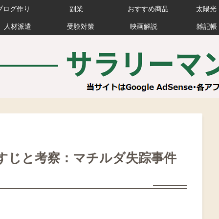
ブログ作り
副業
おすすめ商品
太陽光
人材派遣
受験対策
映画解説
雑記帳
すじと考察：マチルダ失踪事件