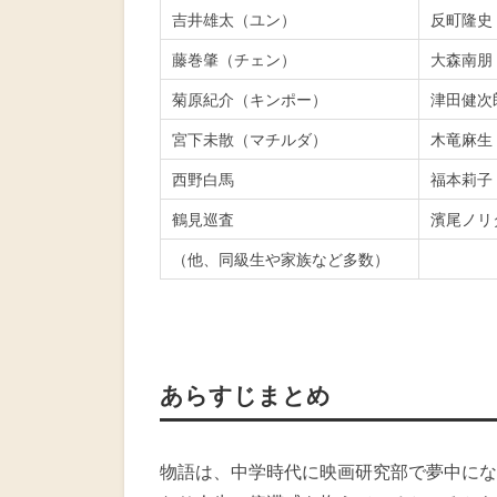
吉井雄太（ユン）
反町隆史
藤巻肇（チェン）
大森南朋
菊原紀介（キンポー）
津田健次
宮下未散（マチルダ）
木竜麻生
西野白馬
福本莉子
鶴見巡査
濱尾ノリ
（他、同級生や家族など多数）
あらすじまとめ
物語は、中学時代に映画研究部で夢中にな